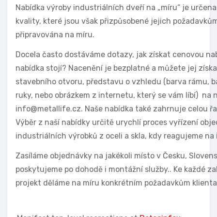
Nabídka výroby industriálních dveří na „míru“ je určena
kvality, které jsou však přizpůsobené jejich požadavků
připravována na míru.
Docela často dostáváme dotazy, jak získat cenovou nabí
nabídka stojí? Nacenění je bezplatné a můžete jej získ
stavebního otvoru, představu o vzhledu (barva rámu, b
ruky, nebo obrázkem z internetu, který se vám líbí) na 
info@metallife.cz. Naše nabídka také zahrnuje celou ř
Výběr z naší nabídky určitě urychlí proces vyřízení ob
industriálních výrobků z oceli a skla, kdy reagujeme na
Zasíláme objednávky na jakékoli místo v Česku, Sloven
poskytujeme po dohodě i montážní služby.. Ke každé za
projekt děláme na míru konkrétním požadavkům klienta