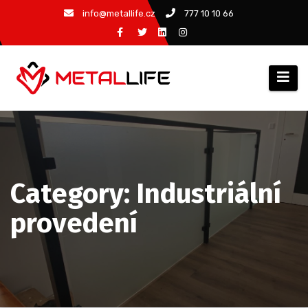
Skip
info@metallife.cz
777 10 10 66
to
content
Category: Industriální
provedení