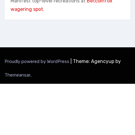
Manifest top-level recreations at
Betcoinfox
wagering spot
.
|
Theme: Agencyup by
Proudly powered by WordPress
.
Themeansar